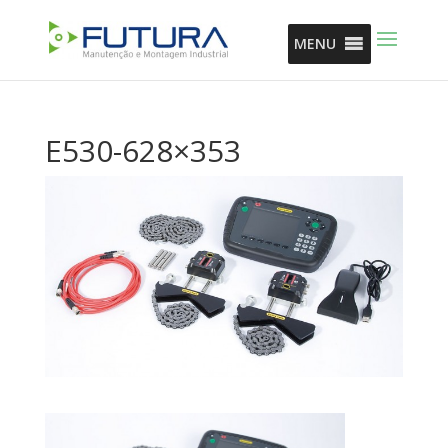
MENU
E530-628×353