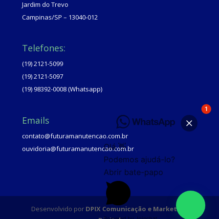
Jardim do Trevo
Campinas/SP – 13040-012
Telefones:
(19) 2121-5099
(19) 2121-5097
(19) 98392-0008 (Whatsapp)
1
Emails
contato@futuramanutencao.com.br
Olá 👋
ouvidoria@futuramanutencao.com.br
Podemos ajudá-lo?
Abrir bate-papo
Desenvolvido por
DPIX Comunicação e Marketing
Powered by
Joinchat