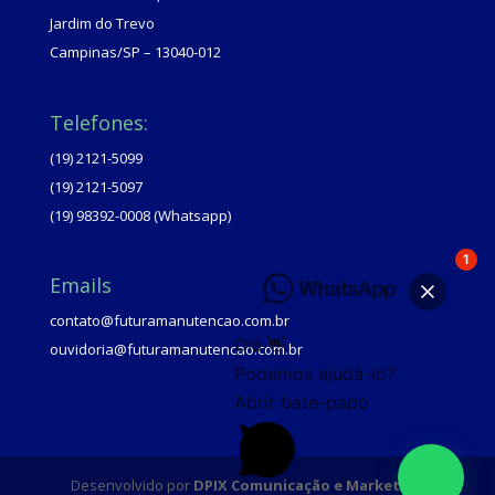
Jardim do Trevo
Campinas/SP – 13040-012
Telefones:
(19) 2121-5099
(19) 2121-5097
(19) 98392-0008 (Whatsapp)
1
Emails
contato@futuramanutencao.com.br
Olá 👋
ouvidoria@futuramanutencao.com.br
Podemos ajudá-lo?
Abrir bate-papo
Desenvolvido por
DPIX Comunicação e Marketing