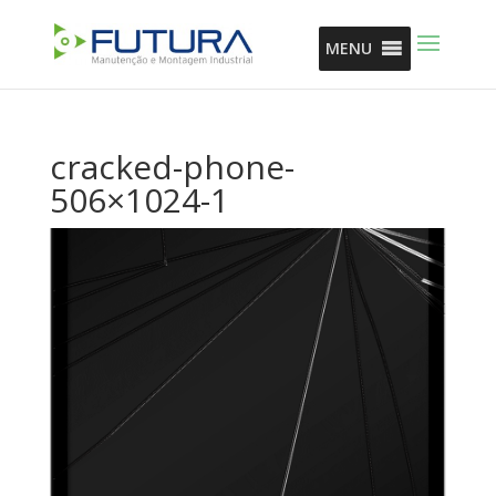
MENU
cracked-phone-
506×1024-1