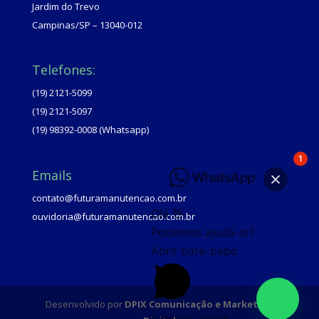
Jardim do Trevo
Campinas/SP – 13040-012
Telefones:
(19) 2121-5099
(19) 2121-5097
(19) 98392-0008 (Whatsapp)
1
Emails
contato@futuramanutencao.com.br
Olá 👋
ouvidoria@futuramanutencao.com.br
Podemos ajudá-lo?
Abrir bate-papo
Desenvolvido por
DPIX Comunicação e Marketing
Powered by
Joinchat