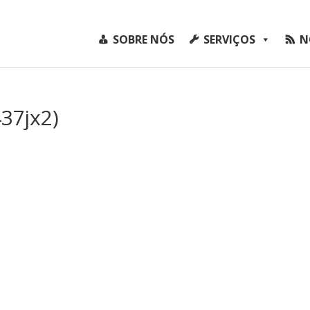
SOBRE NÓS
SERVIÇOS
N
37jx2)